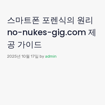
Skip
빈티지 쇼핑몰
ME
to
content
스마트폰 포렌식의 원리
no-nukes-gig.com 제
공 가이드
2025년 10월 17일
by
admin